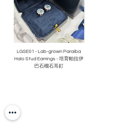
副石
: 48份
顏色
: D色 (無色)
淨度：
近乎無瑕
切工
:
極佳
切割
:
八心八箭
拋光度
:
極佳
對稱度
:
極佳
LGSE01 - Lab-grown Paraiba
LGDE01 - Two-tone R
萤光
:
無
Halo Stud Earrings - 培育帕拉伊
Lab-grown Stud Earrin
認證
: GRA
莫桑
石證書
巴石榴石耳釘
OUR BRAND
OUR STORY
MOISSANITE
STONE & MATERIALS
GIA & GRA CERTIFICATE
RING SIZE MEASUREMENT