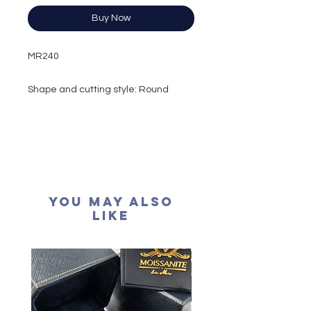
Buy Now
MR240
Shape and cutting style: Round
Brilliant
Carat weight: 1 carat
Side stone: 0.48 carat
Colour grade: D
Clarity: VVS1
Cut grade : Excellent
You May Also
Polish: Excellent
Like
Symmetry: Excellent
Fluorescence: None
Certification: GRA Moissanite
形狀
: 圓形
重量
: 1卡