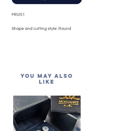
MR251
Shape and cutting style: Round
Brilliant
Carat weight: 4 carat
Colour grade: D
Clarity: VVS1
Cut grade : Excellent
Polish: Excellent
You May Also
Symmetry: Excellent
Like
Fluorescence: None
Certification: GRA Moissanite
形狀
: 圓形
重量
: 4卡
顏色
: D色 (無色
淨度：
近乎無瑕