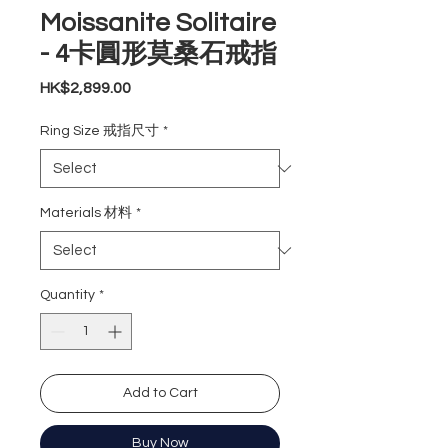
Moissanite Solitaire
- 4卡圓形莫桑石戒指
Price
HK$2,899.00
Ring Size 戒指尺寸
*
Materials 材料
*
Quantity
*
Add to Cart
Buy Now