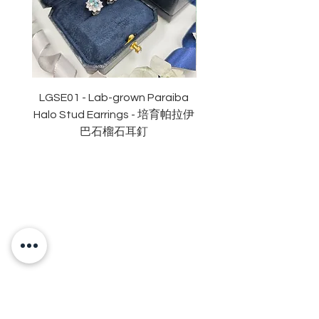
切工
:
極佳
切割
:
八心八箭
拋光度
:
極佳
對稱度
:
極佳
萤光
:
無
認證
: GRA
莫桑
鑽石證書
LGSE01 - Lab-grown Paraiba
LGDE01 - Two-tone R
Halo Stud Earrings - 培育帕拉伊
Lab-grown Stud Earrin
巴石榴石耳釘
OUR BRAND
OUR STORY
MOISSANITE
STONE & MATERIALS
GIA & GRA CERTIFICATE
RING SIZE MEASUREMENT
JEWELRies