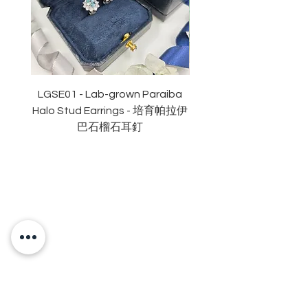
可能有所不同）
顏色
: D色 (無色
淨度：
近乎無瑕
切工
:
極佳
切割
:
八心八箭
拋光度
:
極佳
LGSE01 - Lab-grown Paraiba
LGDE01 - Two-tone R
對稱度
:
極佳
Halo Stud Earrings - 培育帕拉伊
Lab-grown Stud Earrin
萤光
:
無
巴石榴石耳釘
認證
: GRA
莫桑
石證書
OUR BRAND
OUR STORY
MOISSANITE
STONE & MATERIALS
GIA & GRA CERTIFICATE
RING SIZE MEASUREMENT
JEWELRies