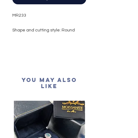
MR233
Shape and cutting style: Round
Brilliant
Carat weight: 0.05 carat each
(Different size will vary on total carat
weight)
Colour grade: D
Clarity: VVS1
You May Also
Cut grade : Excellent
Like
Polish: Excellent
Symmetry: Excellent
Fluorescence: None
Certification: GRA Moissanite
形狀
: 圓形
重量
: 每粒5份 （每枚戒指的克拉重量