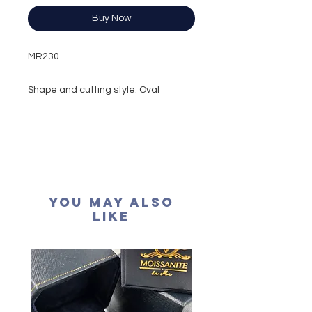
Buy Now
MR230
Shape and cutting style: Oval
Brilliant
Carat weight: 2 carat
Side stone: 0.12 carat
Colour grade: D
Clarity: VVS1
Cut grade : Excellent
You May Also
Polish: Excellent
Like
Symmetry: Excellent
Fluorescence: None
Certification: GRA Moissanite
形狀
: 橢圓形
重量
: 2卡