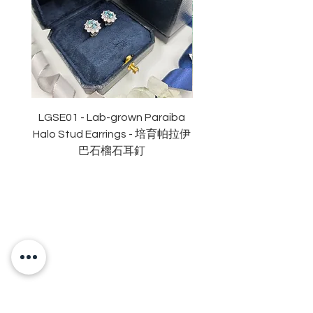
副石
: 12份
顏色
: D色 (無色)
淨度：
近乎無瑕
切工
:
極佳
切割: 明亮
拋光度
:
極佳
對稱度
:
極佳
LGSE01 - Lab-grown Paraiba
LGDE01 - Two-tone R
萤光
:
無
Halo Stud Earrings - 培育帕拉伊
Lab-grown Stud Earrin
認證
: GRA
莫桑
石證書
巴石榴石耳釘
OUR BRAND
OUR STORY
MOISSANITE
STONE & MATERIALS
GIA & GRA CERTIFICATE
RING SIZE MEASUREMENT