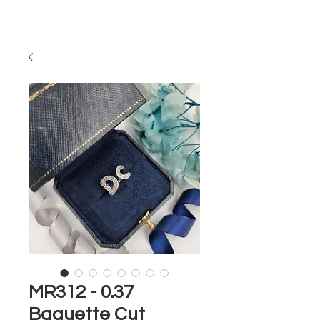
MR312 - 0.37
Baguette Cut