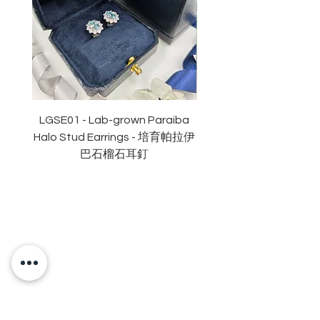
淨度：
近乎無瑕
切工
:
極佳
切割
: 明亮
拋光度
:
極佳
對稱度
:
極佳
萤光
:
無
認證
: GRA
莫桑
石證書
LGSE01 - Lab-grown Paraiba
LGDE01 - Two-tone R
Halo Stud Earrings - 培育帕拉伊
Lab-grown Stud Earrin
巴石榴石耳釘
OUR BRAND
OUR STORY
MOISSANITE
STONE & MATERIALS
GIA & GRA CERTIFICATE
RING SIZE MEASUREMENT