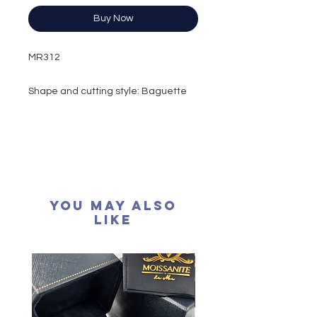
Buy Now
MR312
Shape and cutting style: Baguette
Brilliant
Carat weight: 0.37 Carat
Colour grade: D colour (colourless)
Clarity: VVS1
Cut grade: Excellent
Polish: Excellent
You May Also
Symmetry: Excellent
Like
Fluorescence: None
Certification: GRA Moissanite
形狀
: 梯方形
重量
: 37份
顏色
: D (
無色
)