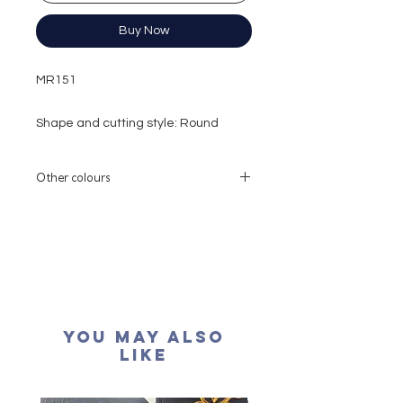
Buy Now
MR151
Shape and cutting style: Round
Brilliant
Carat weight: 1 carat
Other colours
Side stone: 0.42 carat
Colour grade: D colour (colourless)
If you need other colors (rose gold or
yellow gold), please contact our
Clarity: VVS1
customer service
Cut grade : Excellent
如需要用其他的顏色
,
請聯絡我們的客戶服
Polish: Excellent
務
Symmetry: Excellent
Fluorescence: None
You May Also
Certification: GRA Moissanite
Like
形狀
:
圓形