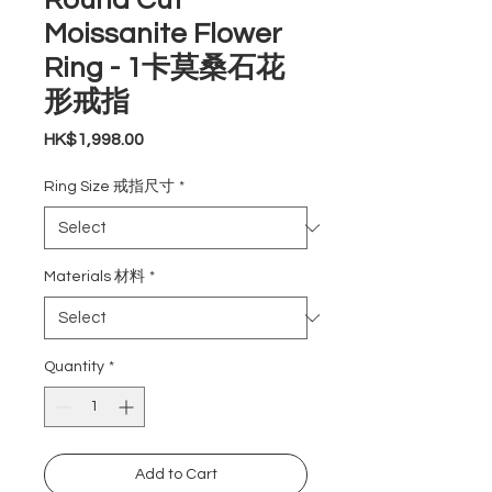
Round Cut
Moissanite Flower
Ring - 1卡莫桑石花
形戒指
Price
HK$1,998.00
Ring Size 戒指尺寸
*
Materials 材料
*
Quantity
*
Add to Cart