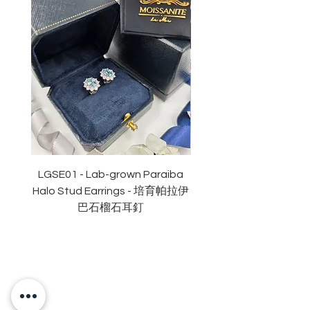
重量
: 1卡
副石
: 42份
顏色
: D (
無色
)
淨度：
近乎無瑕
切工
:
極佳
切割
:
八心八箭
拋光度
:
極佳
對稱度
:
極佳
萤光
:
無
認證
: GRA
莫桑
石證書
LGSE01 - Lab-grown Paraiba
LGDE01 - Two-tone R
Halo Stud Earrings - 培育帕拉伊
Lab-grown Stud Earrin
巴石榴石耳釘
OUR BRAND
OUR STORY
MOISSANITE