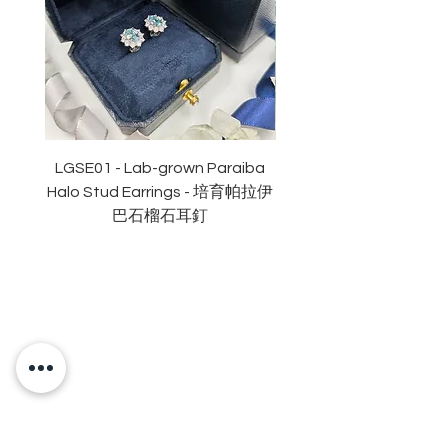
重量
: 48份
顏色
: D (
無色
)
淨度：
近乎無瑕
切工
:
極佳
切割
:
八心八箭
拋光度
:
極佳
對稱度
:
極佳
LGSE01 - Lab-grown Paraiba
LGDE01 - Two-tone R
萤光
:
無
Halo Stud Earrings - 培育帕拉伊
Lab-grown Stud Earrin
頸鏈長度
:16+2
吋鏈尾
巴石榴石耳釘
認證
: GRA
莫桑
石證書
OUR BRAND
OUR STORY
MOISSANITE
STONE & MATERIALS
GIA & GRA CERTIFICATE
RING SIZE MEASUREMENT