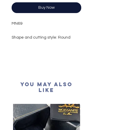
Buy Now
MN69
Shape and cutting style: Round
Brilliant
Carat weight:0.48 carat
Colour grade: D colour (colourless)
Clarity: VVS1
Cut grade : Excellent
Polish: Excellent
You May Also
Symmetry: Excellent
Like
Fluorescence: None
Necklace length: 16+2 inches
extension
Certification: GRA Moissanite
形狀
:
圓形