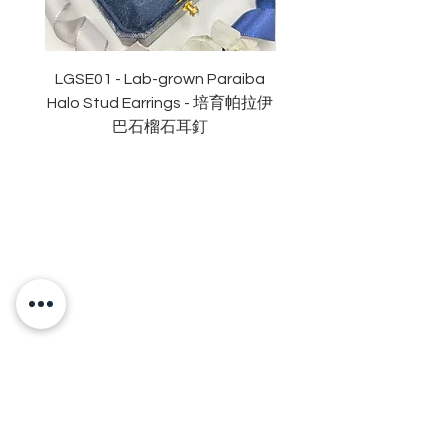
顏色
: D (
無色
)
淨度：
近乎無瑕
切工
:
極佳
切割
:
八心八箭
LGSE01 - Lab-grown Paraiba
LGDE01 - Two-tone R
拋光度
:
極佳
Halo Stud Earrings - 培育帕拉伊
Lab-grown Stud Earrin
對稱度
:
極佳
巴石榴石耳釘
萤光
:
無
頸鏈長度
:16+2
吋鏈尾
認證
: GRA
莫桑
鑽石證書
OUR BRAND
OUR STORY
MOISSANITE
STONE & MATERIALS
GIA & GRA CERTIFICATE
RING SIZE MEASUREMENT
JEWELRies
RINGS - 戒指
NECKLACE - 頸鏈