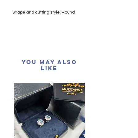
Shape and cutting style: Round
Brilliant
Carat weight: 1 carat
Side stone: 0.65 carat
Colour grade: D colour (colourless)
Clarity: VVS1
Cut grade : Excellent
You May Also
Polish: Excellent
Like
Symmetry: Excellent
Fluorescence: None
Necklace length: 16+2 inches
extension
Certification: GRA Moissanite
形狀
:
圓形
重量
: 1卡
副石
: 65份