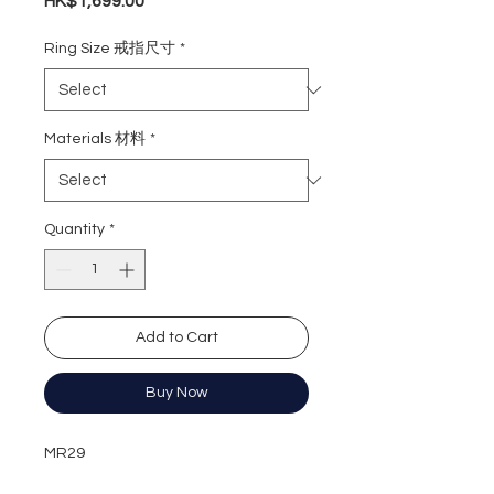
Price
HK$1,699.00
Ring Size 戒指尺寸
*
Materials 材料
*
Quantity
*
Add to Cart
Buy Now
MR29