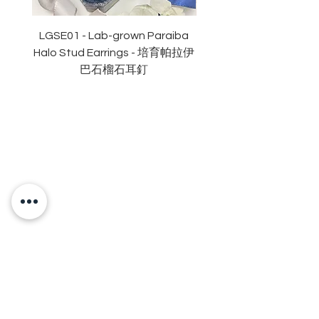
萤光
:
無
認證
: GRA
莫桑
石證書
LGSE01 - Lab-grown Paraiba
LGDE01 - Two-tone R
Halo Stud Earrings - 培育帕拉伊
Lab-grown Stud Earrin
巴石榴石耳釘
OUR BRAND
OUR STORY
MOISSANITE
STONE & MATERIALS
GIA & GRA CERTIFICATE
RING SIZE MEASUREMENT
JEWELRies
RINGS - 戒指
NECKLACE - 頸鏈
BRACELET - 手鏈