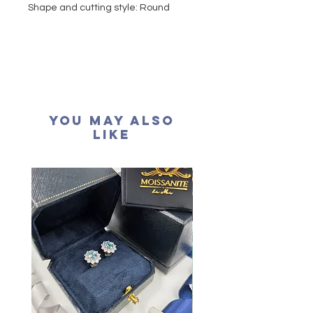
Shape and cutting style: Round
Brilliant
Carat weight: 1 carat
Colour grade: D colour (colourless)
Clarity: VVS1
Cut grade : Excellent
Polish: Excellent
You May Also
Symmetry: Excellent
Like
Fluorescence: None
Certification: GRA Moissanite
形狀
:
圓形
重量
: 1卡
顏色
: D (
無色
)
淨度：
近乎無瑕
切工
:
極佳
切割
:
八心八箭
拋光度
:
極佳
對稱度
:
極佳