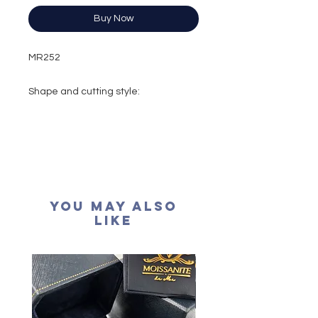
Buy Now
MR252
Shape and cutting style:
Heart Brilliant
Carat weight: 1 carat
Colour grade: D colour (colourless)
Clarity: VVS1
Cut grade : Excellent
Polish: Excellent
You May Also
Symmetry: Excellent
Like
Fluorescence: None
Certification: GRA Moissanite
形狀
: 心
形
重量
:
1卡
顏色
: D (
無色
)