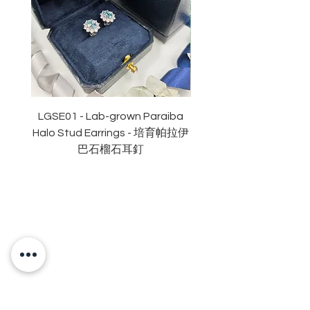
淨度：
近乎無瑕
切工
:
極佳
切割
: 明亮
拋光度
:
極佳
對稱度
:
極佳
萤光
:
無
認證
: GRA
莫桑
石證書
LGSE01 - Lab-grown Paraiba
LGDE01 - Two-tone R
Halo Stud Earrings - 培育帕拉伊
Lab-grown Stud Earrin
巴石榴石耳釘
OUR BRAND
OUR STORY
MOISSANITE
STONE & MATERIALS
GIA & GRA CERTIFICATE
RING SIZE MEASUREMENT