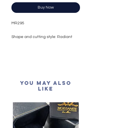
Buy Now
MR295
Shape and cutting style: Radiant
and Trillion Brilliant
Carat weight: 12 carat
Side stone: 2.35 x 2 = 4.7 carat
Colour grade: D colour (colourless)
Clarity: VVS1
Cut grade : Excellent
You May Also
Polish: Excellent
Like
Symmetry: Excellent
Fluorescence: None
Certification: GRA Moissanite
形狀
: 雷恩斯形, 三角形
重量
: 12卡