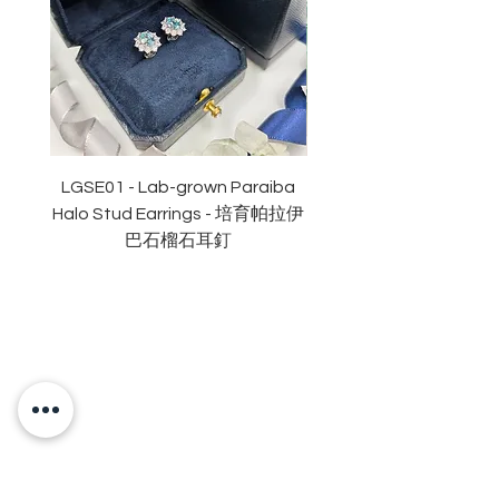
副石
: 2.35卡x 2 = 4.7卡
顏色
: D (
無色
)
淨度：
近乎無瑕
切工
:
極佳
切割
:
八心八箭
拋光度
:
極佳
對稱度
:
極佳
LGSE01 - Lab-grown Paraiba
LGDE01 - Two-tone R
萤光
:
無
Halo Stud Earrings - 培育帕拉伊
Lab-grown Stud Earrin
認證
: GRA
莫桑
石證書
巴石榴石耳釘
OUR BRAND
OUR STORY
MOISSANITE
STONE & MATERIALS
GIA & GRA CERTIFICATE
RING SIZE MEASUREMENT