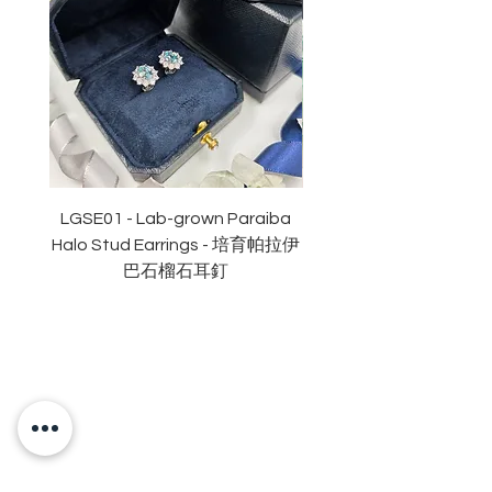
形狀
: 欖尖形
重量
: 3卡
副石
: 18份
顏色
: D (
無色
)
淨度：
近乎無瑕
切工
:
極佳
切割
: 明亮
拋光度
:
極佳
對稱度
:
極佳
LGSE01 - Lab-grown Paraiba
LGDE01 - Two-tone R
萤光
:
無
Halo Stud Earrings - 培育帕拉伊
Lab-grown Stud Earrin
認證
: GRA
莫桑
石證書
巴石榴石耳釘
OUR BRAND
OUR STORY
MOISSANITE
STONE & MATERIALS
GIA & GRA CERTIFICATE