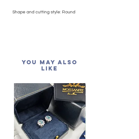
Shape and cutting style: Round
Brilliant
Carat weight: 1 carat
Side stone: 32 pcs
Colour grade: D colour (colourless)
Clarity: VVS1
Cut grade : Excellent
You May Also
Polish: Excellent
Like
Symmetry: Excellent
Fluorescence: None
Certification: GRA Moissanite
形狀
:
圓形
重量
: 1卡
副石
: 32粒
顏色
: D (
無色
)
淨度：
近乎無瑕
切工
:
極佳