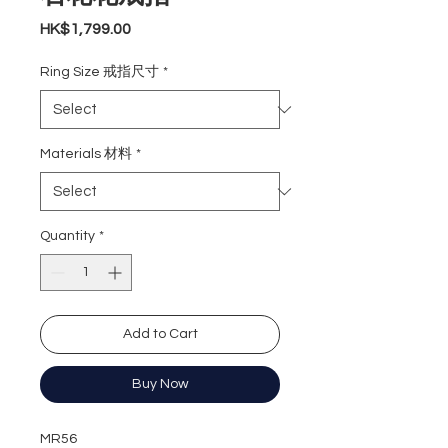
Price
HK$1,799.00
Ring Size 戒指尺寸
*
Materials 材料
*
Quantity
*
Add to Cart
Buy Now
MR56