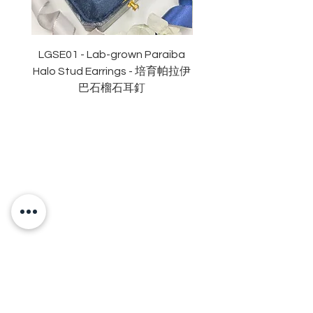
切割
:
八心八箭
拋光度
:
極佳
對稱度
:
極佳
LGSE01 - Lab-grown Paraiba
LGDE01 - Two-tone R
萤光
:
無
Halo Stud Earrings - 培育帕拉伊
Lab-grown Stud Earrin
認證
: GRA
莫桑
鑽石證書
巴石榴石耳釘
OUR BRAND
OUR STORY
MOISSANITE
STONE & MATERIALS
GIA & GRA CERTIFICATE
RING SIZE MEASUREMENT
JEWELRies
RINGS - 戒指
NECKLACE - 頸鏈