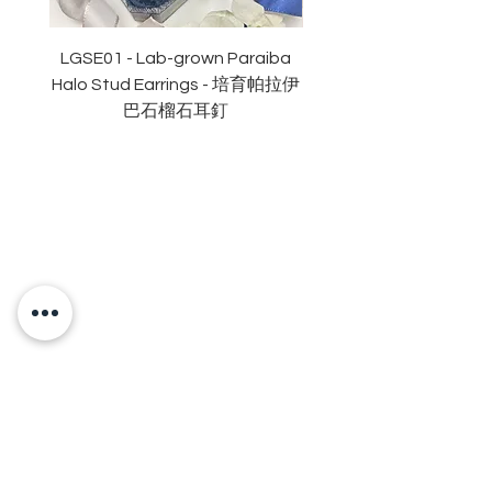
拋光度
:
極佳
對稱度
:
極佳
LGSE01 - Lab-grown Paraiba
LGDE01 - Two-tone R
萤光
:
無
Halo Stud Earrings - 培育帕拉伊
Lab-grown Stud Earrin
認證
: GRA
莫桑
石證書
巴石榴石耳釘
OUR BRAND
OUR STORY
MOISSANITE
STONE & MATERIALS
GIA & GRA CERTIFICATE
RING SIZE MEASUREMENT
JEWELRies
RINGS - 戒指
NECKLACE - 頸鏈
BRACELET - 手鏈