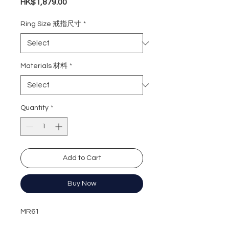
Price
HK$1,879.00
Ring Size 戒指尺寸
*
Materials 材料
*
Quantity
*
Add to Cart
Buy Now
MR61