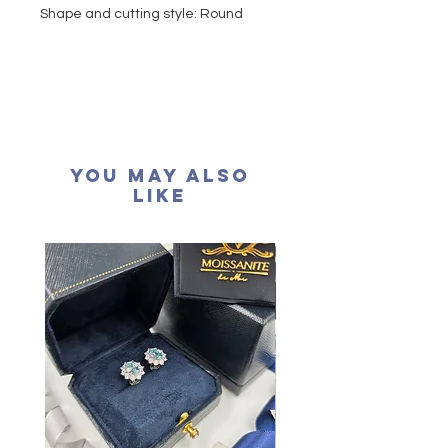
Shape and cutting style: Round
Brilliant
Carat weight: 1.6 carat
Side stone: 3mm x 16 pcs
Colour grade: D colour (colourless)
Clarity: VVS1
Cut grade : Excellent
You May Also
Polish: Excellent
Like
Symmetry: Excellent
Fluorescence: None
Certification: GRA Moissanite
形狀
:
圓形
重量
: 1.6卡
副石
: 3mm x 16粒
顏色
: D (
無色
)
淨度：
近乎無瑕
切工
:
極佳
切割
:
八心八箭